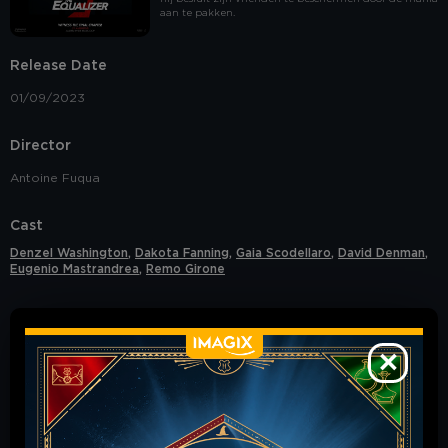
COOKIE POLICY
our
.
aan te pakken.
YES, I ACCEPT COOKIES
Release Date
01/09/2023
S
Director
Antoine Fuqua
Cast
Denzel Washington
,
Dakota Fanning
,
Gaia Scodellaro
,
David Denman
,
Eugenio Mastrandrea
,
Remo Girone