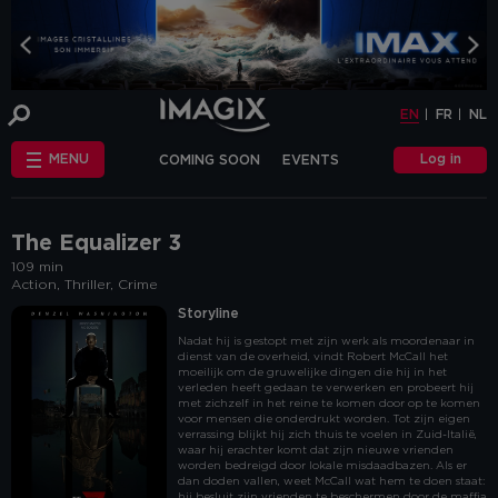
COOKIE-SETTINGS
EN
FR
NL
INFO
This website uses cookies and similar tags
EN
FR
NL
or scripts (hereinafter "cookies") to
provide the best possible service.
STANDARD
Log in
MENU
COMING SOON
EVENTS
COOKIES
We make the distinction between
"standard" cookies and “other cookies”.
CHÈQUE-CINÉ
ANNIVERSAIRE
This first category includes cookies that are
OTHER COOKIES
necessary for the website to function
FAQ
correctly (so-called functional cookies), but
The Equalizer 3
also those that are necessary to obtain
109 min
accurate non-personal analytical
Action, Thriller, Crime
information about the use of our website.
The "other cookies" category includes
Storyline
cookies that make it possible to offer
Nadat hij is gestopt met zijn werk als moordenaar in
relevant advertisements (on this website
dienst van de overheid, vindt Robert McCall het
and beyond) and to enable social media
moeilijk om de gruwelijke dingen die hij in het
functions.
verleden heeft gedaan te verwerken en probeert hij
met zichzelf in het reine te komen door op te komen
Are you familiar with the use of cookies and
voor mensen die onderdrukt worden. Tot zijn eigen
do you accept the use of "other cookies”?
verrassing blijkt hij zich thuis te voelen in Zuid-Italië,
waar hij erachter komt dat zijn nieuwe vrienden
Yes, choose "Yes, I accept cookies". If you
worden bedreigd door lokale misdaadbazen. Als er
want to know more, you can browse the
dan doden vallen, weet McCall wat hem te doen staat:
navigation bar on the left or go through
hij besluit zijn vrienden te beschermen door de maffia