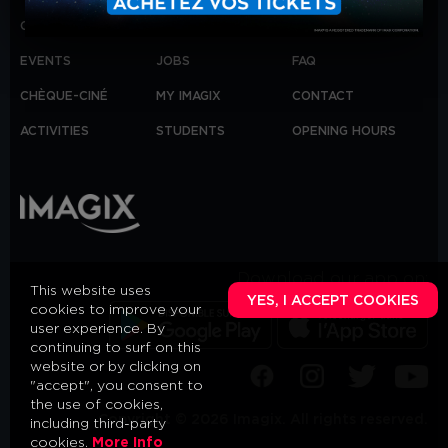
COMING SOON
SCHOOLS
INFO
EVENTS
JOBS
FAQ
CHÈQUE-CINÉ
MY IMAGIX
CONTACT
ACTIVITIES
STUDENTS
OPENING HOURS
Download our app on:
This website uses
YES, I ACCEPT COOKIES
cookies to improve your
user experience. By
continuing to surf on this
website or by clicking on
"accept", you consent to
the use of cookies,
Copyright © 2026 Imagix. All rights reserved.
including third-party
cookies.
More Info